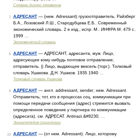
Словарь бизнес-терминов
АДРЕСАНТ
— (нем. Adressant) грузоотправитель. Райзберг
7
Б.А., Лозовский Л.Ш., Стародубцева Е.Б.. Современный
экономический словарь. 2 е изд., испр. М.: ИНФРА М. 479 с..
1999 …
Экономический словарь
АДРЕСАНТ
— АДРЕСАНТ, адресанта, муж. Лицо,
8
адресующее кому нибудь почтовое отправление;
отправитель. || Лицо, выдающее вексель (торг.). Толковый
словарь Ушакова. Д.Н. Ушаков. 1935 1940 …
Толковый словарь Ушакова
АДРЕСАНТ
— англ. addressant, sender; нем. Adressant.
9
Отправитель; тот, кто в процессах соц. коммуникации при
помощи передачи сообщения (адрес) стремится вызвать
определенное поведение у партнера по коммуникации
(адресата). см. АДРЕСАТ. Antinazi.&#8230; …
Энциклопедия социологии
АДРЕСАНТ
— (от нем. Adressant). Лицо, которому
10