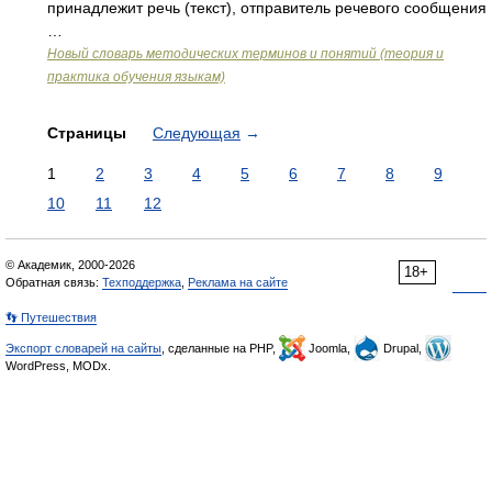
принадлежит речь (текст), отправитель речевого сообщения
…
Новый словарь методических терминов и понятий (теория и
практика обучения языкам)
Страницы
Следующая
→
1
2
3
4
5
6
7
8
9
10
11
12
© Академик, 2000-2026
18+
Обратная связь:
Техподдержка
,
Реклама на сайте
👣 Путешествия
Экспорт словарей на сайты
, сделанные на PHP,
Joomla,
Drupal,
WordPress, MODx.