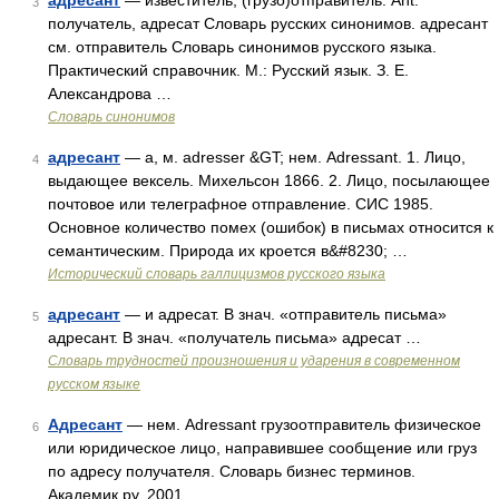
адресант
— известитель, (грузо)отправитель. Ant.
3
получатель, адресат Словарь русских синонимов. адресант
см. отправитель Словарь синонимов русского языка.
Практический справочник. М.: Русский язык. З. Е.
Александрова …
Словарь синонимов
адресант
— а, м. adresser &GT; нем. Adressant. 1. Лицо,
4
выдающее вексель. Михельсон 1866. 2. Лицо, посылающее
почтовое или телеграфное отправление. СИС 1985.
Основное количество помех (ошибок) в письмах относится к
семантическим. Природа их кроется в&#8230; …
Исторический словарь галлицизмов русского языка
адресант
— и адресат. В знач. «отправитель письма»
5
адресант. В знач. «получатель письма» адресат …
Словарь трудностей произношения и ударения в современном
русском языке
Адресант
— нем. Adressant грузоотправитель физическое
6
или юридическое лицо, направившее сообщение или груз
по адресу получателя. Словарь бизнес терминов.
Академик.ру. 2001 …